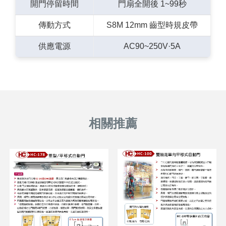
開門停留時間
門扇全開後 1~99秒
傳動方式
S8M 12mm 齒型時規皮帶
供應電源
AC90~250V·5A