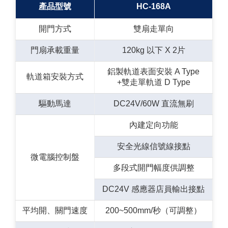
產品型號
HC-168A
開門方式
雙扇走單向
門扇承載重量
120kg 以下 X 2片
鋁製軌道表面安裝 A Type
軌道箱安裝方式
+雙走單軌道 D Type
驅動馬達
DC24V/60W 直流無刷
內建定向功能
安全光線信號線接點
微電腦控制盤
多段式開門幅度供調整
DC24V 感應器店員輸出接點
平均開、關門速度
200~500mm/秒（可調整）