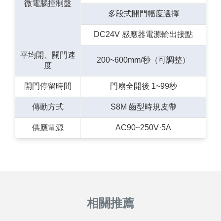
微電腦控制盤
多段式開門幅度選擇
DC24V 感應器電源輸出接點
平均開、關門速
200~600mm/秒（可調整）
度
開門停留時間
門扇全開後 1~99秒
傳動方式
S8M 齒型時規皮帶
供應電源
AC90~250V·5A