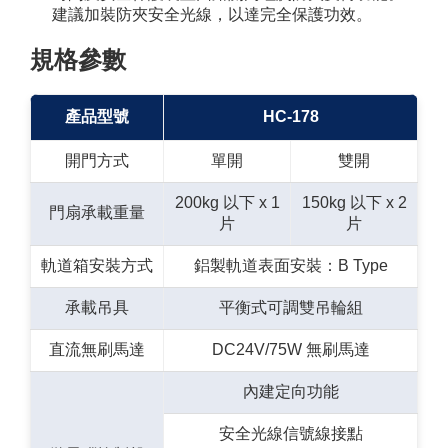
建議加裝防夾安全光線，以達完全保護功效。
規格參數
產品型號
HC-178
開門方式
單開
雙開
200kg 以下 x 1
150kg 以下 x 2
門扇承載重量
片
片
軌道箱安裝方式
鋁製軌道表面安裝：B Type
承載吊具
平衡式可調雙吊輪組
直流無刷馬達
DC24V/75W 無刷馬達
內建定向功能
安全光線信號線接點