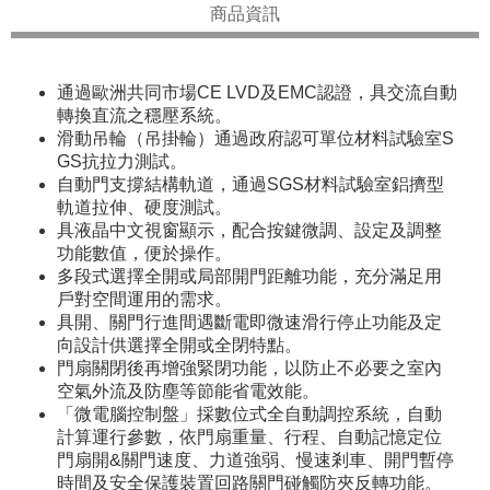
商品資訊
通過歐洲共同市場CE LVD及EMC認證，具交流自動
轉換直流之穩壓系統。
滑動吊輪（吊掛輪）通過政府認可單位材料試驗室S
GS抗拉力測試。
自動門支撐結構軌道，通過SGS材料試驗室鋁擠型
軌道拉伸、硬度測試。
具液晶中文視窗顯示，配合按鍵微調、設定及調整
功能數值，便於操作。
多段式選擇全開或局部開門距離功能，充分滿足用
戶對空間運用的需求。
具開、關門行進間遇斷電即微速滑行停止功能及定
向設計供選擇全開或全閉特點。
門扇關閉後再增強緊閉功能，以防止不必要之室內
空氣外流及防塵等節能省電效能。
「微電腦控制盤」採數位式全自動調控系統，自動
計算運行參數，依門扇重量、行程、自動記憶定位
門扇開&關門速度、力道強弱、慢速剎車、開門暫停
時間及安全保護裝置回路關門碰觸防夾反轉功能。