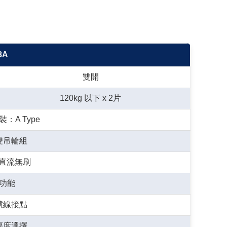
8A
雙開
120kg 以下 x 2片
：A Type
雙吊輪組
W 直流無刷
功能
號線接點
幅度選擇