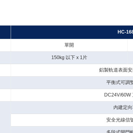
HC-16
單開
150kg 以下 x 1片
鋁製軌道表面安裝
平衡式可調
DC24V/60
內建定向
安全光線信
多段式開門