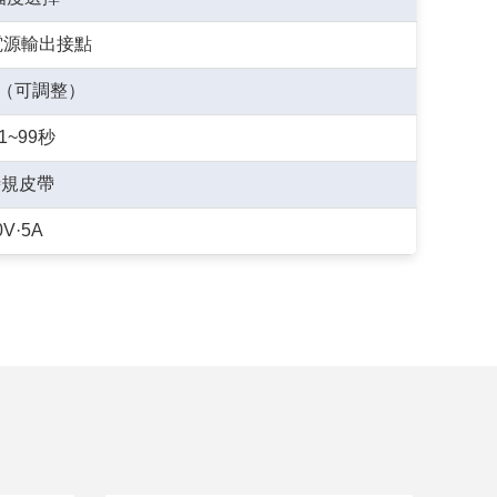
器電源輸出接點
/秒（可調整）
1~99秒
時規皮帶
0V·5A