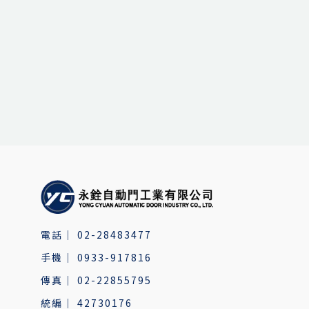
02-28483477
0933-917816
02-22855795
42730176