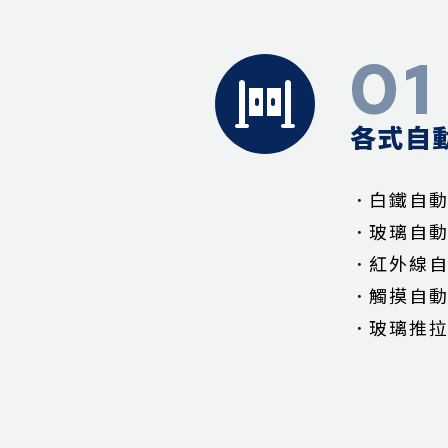
01
各式自
．白鐵自
．玻璃自
．紅外線
．觸摸自
．玻璃推