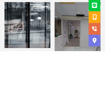
油壓地鉸鏈壞了怎麼處
理？/地鉸鏈維修,台北地鉸
鏈維修,蘆洲地鉸鏈維修,
自動門維修價格怎麼算？/
電動門維修,台北電動門維
修,蘆洲電動門維修