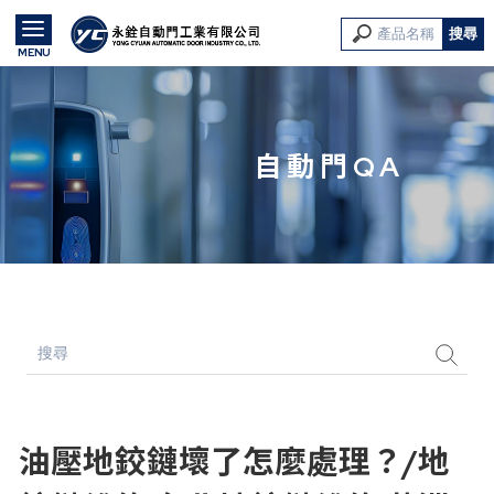
自動門QA
油壓地鉸鏈壞了怎麼處理？/地